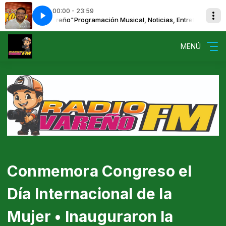
00:00 - 23:59
drián "El Vareño"
. el yaki
060 DOS DE QUINCE -grupo firme ft. el yaki
Programación Musical, Noticias, Entretenimiento y Más 
MENÚ
Conmemora Congreso el
Día Internacional de la
Mujer • Inauguraron la