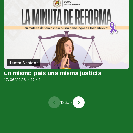
Hector Santana
un mismo país una misma justicia
17/06/2026 • 17:43
1
2
3
...
7