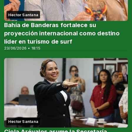
Hector Santana
Bahía de Banderas fortalece su
proyección internacional como destino
líder en turismo de surf
23/06/2026 • 18:15
Hector Santana
Ciola Arévalos asume la Secretaría